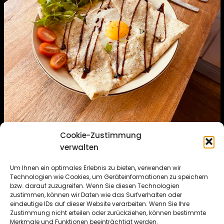
Cookie-Zustimmung
verwalten
MO – FR: 10 bis 18 Uhr
Um Ihnen ein optimales Erlebnis zu bieten, verwenden wir
Technologien wie Cookies, um Geräteinformationen zu speichern
bzw. darauf zuzugreifen. Wenn Sie diesen Technologien
SA: 11 bis 17 Uhr
zustimmen, können wir Daten wie das Surfverhalten oder
eindeutige IDs auf dieser Website verarbeiten. Wenn Sie Ihre
Zustimmung nicht erteilen oder zurückziehen, können bestimmte
Höninger Weg 204, 50969 Köln
Merkmale und Funktionen beeinträchtigt werden.